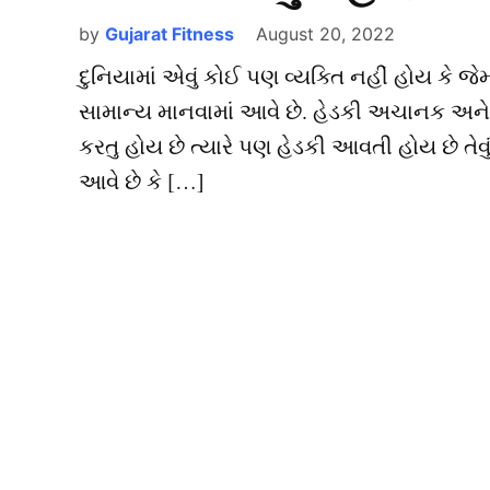
by
Gujarat Fitness
August 20, 2022
દુનિયામાં એવું કોઈ પણ વ્યક્તિ નહીં હોય કે 
સામાન્ય માનવામાં આવે છે. હેડકી અચાનક અન
કરતુ હોય છે ત્યારે પણ હેડકી આવતી હોય છે ત
આવે છે કે […]