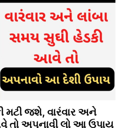
ી મટી જશે, વારંવાર અને
આવે તો અપનાવી લો આ ઉપાય