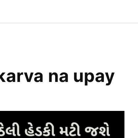
AT
T
SS
 karva na upay