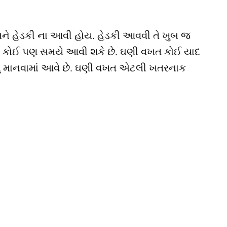
જેમને હેડકી ના આવી હોય. હેડકી આવવી તે ખુબ જ
ે કોઈ પણ સમયે આવી શકે છે. ઘણી વખત કોઈ યાદ
ેવું માનવામાં આવે છે. ઘણી વખત એટલી ખતરનાક