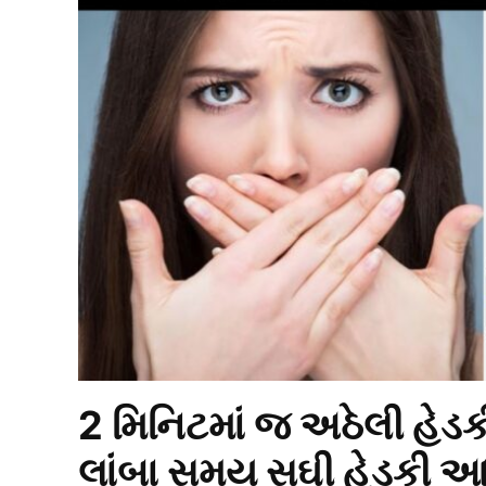
2 મિનિટમાં જ અઠેલી હેડક
લાંબા સમય સુઘી હેડકી 