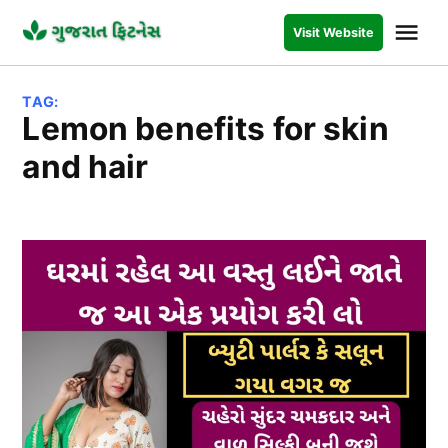
Skip
Me
Visit Website
to
GUJARAT
FITNESS
content
TAG:
lemon benefits for skin
and hair