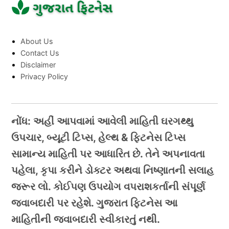
About Us
Contact Us
Disclaimer
Privacy Policy
નોંધ: અહીં આપવામાં આવેલી માહિતી ઘરગથ્થુ
ઉપચાર, બ્યૂટી ટિપ્સ, હેલ્થ & ફિટનેસ ટિપ્સ
સામાન્ય માહિતી પર આધારિત છે. તેને અપનાવતા
પહેલા, કૃપા કરીને ડોક્ટર અથવા નિષ્ણાતની સલાહ
જરૂર લો. કોઈપણ ઉપયોગ વપરાશકર્તાની સંપૂર્ણ
જવાબદારી પર રહેશે. ગુજરાત ફિટનેસ આ
માહિતીની જવાબદારી સ્વીકારતું નથી.