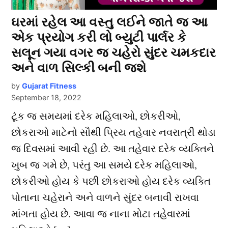
ઘરમાં રહેલ આ વસ્તુ લઈને જાતે જ આ
એક પ્રયોગ કરી લો બ્યુટી પાર્લર કે
સલૂન ગયા વગર જ ચહેરો સુંદર ચમકદાર
અને વાળ સિલ્કી બની જશે
by
Gujarat Fitness
September 18, 2022
ટૂંક જ સમયમાં દરેક મહિલાઓ, છોકરીઓ,
છોકરાઓ માટેનો સૌથી પ્રિય તહેવાર નવરાત્રી થોડા
જ દિવસમાં આવી રહી છે. આ તહેવાર દરેક વ્યક્તિને
ખુબ જ ગમે છે, પરંતુ આ સમયે દરેક મહિલાઓ,
છોકરીઓ હોય કે પછી છોકરાઓ હોય દરેક વ્યક્તિ
પોતાના ચહેરાને અને વાળને સુંદર બનાવી રાખવા
માંગતા હોય છે. આવા જ નાના મોટા તહેવારમાં