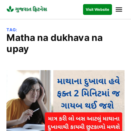
Skip
Me
Visit Website
to
GUJARAT
FITNESS
content
TAG:
matha na dukhava na
upay