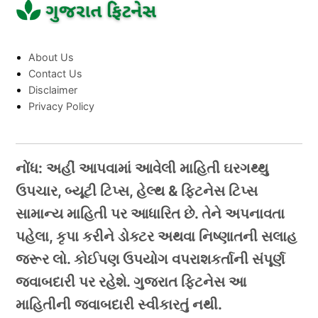
About Us
Contact Us
Disclaimer
Privacy Policy
નોંધ: અહીં આપવામાં આવેલી માહિતી ઘરગથ્થુ
ઉપચાર, બ્યૂટી ટિપ્સ, હેલ્થ & ફિટનેસ ટિપ્સ
સામાન્ય માહિતી પર આધારિત છે. તેને અપનાવતા
પહેલા, કૃપા કરીને ડોક્ટર અથવા નિષ્ણાતની સલાહ
જરૂર લો. કોઈપણ ઉપયોગ વપરાશકર્તાની સંપૂર્ણ
જવાબદારી પર રહેશે. ગુજરાત ફિટનેસ આ
માહિતીની જવાબદારી સ્વીકારતું નથી.