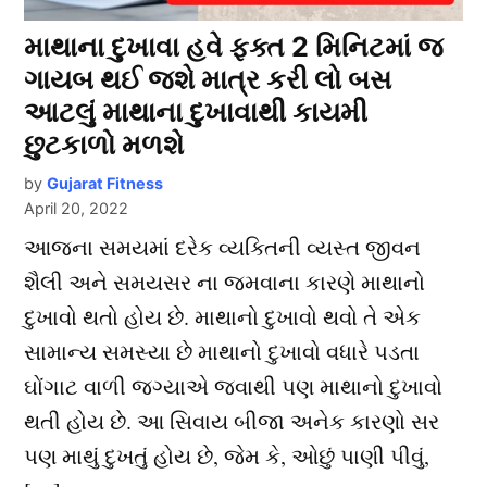
માથાના દુખાવા હવે ફક્ત 2 મિનિટમાં જ
ગાયબ થઈ જશે માત્ર કરી લો બસ
આટલું માથાના દુખાવાથી કાયમી
છુટકાળો મળશે
by
Gujarat Fitness
April 20, 2022
આજના સમયમાં દરેક વ્યક્તિની વ્યસ્ત જીવન
શૈલી અને સમયસર ના જમવાના કારણે માથાનો
દુખાવો થતો હોય છે. માથાનો દુખાવો થવો તે એક
સામાન્ય સમસ્યા છે માથાનો દુખાવો વધારે પડતા
ઘોંગાટ વાળી જગ્યાએ જવાથી પણ માથાનો દુખાવો
થતી હોય છે. આ સિવાય બીજા અનેક કારણો સર
પણ માથું દુખતું હોય છે, જેમ કે, ઓછું પાણી પીવું,