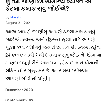
શુ તમે જાણો છો સામાન્ય વ્યક્તિ એ
કેટલા કલાક સૂવું જોઈએ?
by
Harsh
August 31, 2021
આજે આપણે જાણીશુ આપણે કેટલા કલાક સૂવું
જોઈએ. સ્વસ્થ અને તંદુરસ્ત રહેવા માટે આપણે
પૂરતા કલાક ઊગવું જરૂરી છે. મન થી સ્વસ્થ રહેવા
24 કલાક માંથી 7 થી 8 કલાક સૂવું જોઈએ. ઊંગ માં
માણસ સંપૂર્ણ રીતે આરામ માં હોય છે અને પોતાની
શક્તિ નો સંગ્રહ કરે છે. આ સમય દરમિયાન
આપણી બોડી માં લોહી […]
December 2023
September 2023