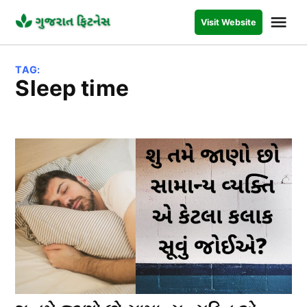
Skip
Me
Visit Website
to
GUJARAT
FITNESS
content
TAG:
sleep time