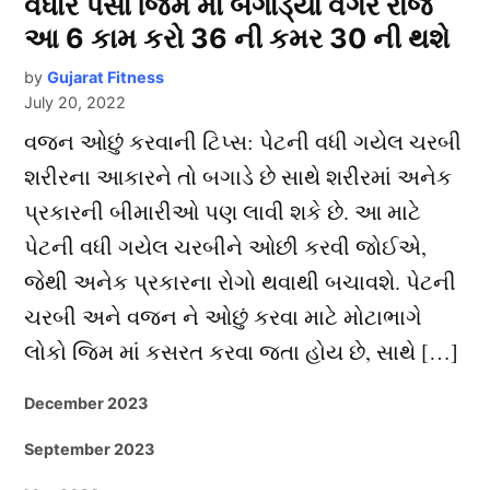
વધારે પૈસા જિમ માં બગાડ્યા વગર રોજે
આ 6 કામ કરો 36 ની કમર 30 ની થશે
by
Gujarat Fitness
July 20, 2022
વજન ઓછું કરવાની ટિપ્સ: પેટની વધી ગયેલ ચરબી
શરીરના આકારને તો બગાડે છે સાથે શરીરમાં અનેક
પ્રકારની બીમારીઓ પણ લાવી શકે છે. આ માટે
પેટની વધી ગયેલ ચરબીને ઓછી કરવી જોઈએ,
જેથી અનેક પ્રકારના રોગો થવાથી બચાવશે. પેટની
ચરબી અને વજન ને ઓછું કરવા માટે મોટાભાગે
લોકો જિમ માં કસરત કરવા જતા હોય છે, સાથે […]
December 2023
September 2023