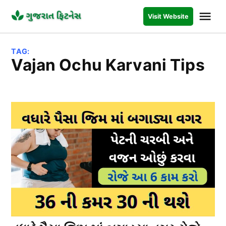
Skip
Me
Visit Website
to
GUJARAT
FITNESS
content
TAG:
Vajan Ochu Karvani Tips