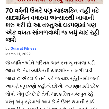
70 વર્ષની ઉંમરે પણ યાદશક્તિ નહીં ઘટે
યાદશક્તિ વધારવા અત્યારથી ખાવાની
શરુ કરી દો આ વસ્તુઓ ઘડપણમાં પણ
એક વખત સાંભળવાથી જ બધું યાદ રહી
જશે
by
Gujarat Fitness
March 11, 2022
જે વ્યક્તિઓને મસ્તિક અને સ્નાયુ નબળા પડી
જાય છે, તેવા વ્યક્તિની યાદશક્તિ નબળી પડી
જાય છે એટલે કે તેને કઈ જ યાદ રહેતું નથી જેનો
આપણે ભૂલકણો કહીએ છીએ. આપણામાંથી દરેક
લોકો એવું ઈચ્છે છે તેની યાદશક્તિ મજબુત રહે.
પરંતુ એવું કહેવામાં આવે છે કે ઉંમર થવાની સાથે