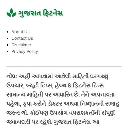
About Us
Contact Us
Disclaimer
Privacy Policy
નોંધ: અહીં આપવામાં આવેલી માહિતી ઘરગથ્થુ
ઉપચાર, બ્યૂટી ટિપ્સ, હેલ્થ & ફિટનેસ ટિપ્સ
સામાન્ય માહિતી પર આધારિત છે. તેને અપનાવતા
પહેલા, કૃપા કરીને ડોક્ટર અથવા નિષ્ણાતની સલાહ
જરૂર લો. કોઈપણ ઉપયોગ વપરાશકર્તાની સંપૂર્ણ
જવાબદારી પર રહેશે. ગુજરાત ફિટનેસ આ