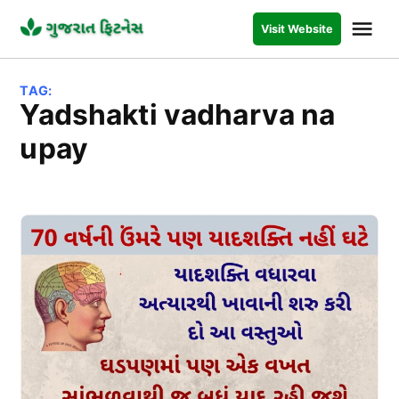
Skip
Me
Visit Website
to
GUJARAT
FITNESS
content
TAG:
yadshakti vadharva na
upay