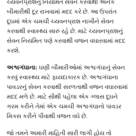
ચ્યવનપ્રાશનું નિયમિત સેવન કરવાથી અનેક
બીમારીથી દૂર રાખવામાં મદદ કરે છે. આ ઉપરાંત
દૂઘમાં એક ચમચી ચ્યવનપ્રાશ નાખીને સેવન
કરવાથી સ્વાસ્થ્ય સારું રહે છે. માટે ચ્યવનપ્રાશનું
સેવન નિયમિત પણે કરવાથી વજન વઘારવામાં મદદ
કરશે.
અશ્વગંઘાના:
ઘણી બીમારીઓમાં અશ્વગંઘાનું સેવન
કરવું સ્વાસ્થ્ય માટે ફાયદાકારક છે. અશ્વગંઘાના
પાવડરનું સેવન કરવાથી સરળતાથી વજન વઘારવામાં
મદદ મળે છે. માટે સૌથી પહેલા એક ગ્લાસ દૂઘને
ગરમ કરીને તેમાં એક ચમચી અશ્વગંઘાનો પાવડર
મિક્સ કરીને પીવાથી વજન વઘે છે.
જો તમને અમારી માહિતી સારી લાગી હોય તો