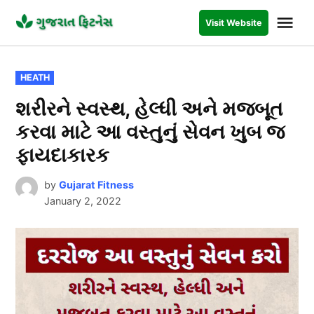
Skip
Me
Visit Website
to
GUJARAT
FITNESS
content
POSTED
HEATH
IN
શરીરને સ્વસ્થ, હેલ્ધી અને મજબૂત
કરવા માટે આ વસ્તુનું સેવન ખુબ જ
ફાયદાકારક
by
Gujarat Fitness
January 2, 2022