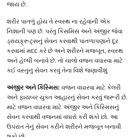
જાય છે.
શરીર પાતળું હોય તે સ્વસ્થ ના રહેવાની એક
નિશાની પણ છે. પરંતુ કિસમિસ અને અંજીર જેવા
ડ્રાયફ્રૂટ્સનું સેવન કરવાથી પાતળાપણાને દૂર
કરવામાં મદદ કરે છે અને શરીરને મજબૂત, સ્વસ્થ
અને હેલ્ધી બનાવે છે. તો ચાલો વજન વઘારવા માટે
કઈ વસ્તુનું સેવન કરવું તેના વિશે જણાવીશું
અંજીર અને કિસ્મિસ:
વજન વઘારવા માટે કેલરી
અને ફાયબર યુક્ત આહારનું સેવન કરવું જરૂરી છે.
માટે વજન વઘારવા માટે અંજીર અને કિસ્મિસનું
સેવન કરવાથી વજનમાં વધારો કરી શકો છો. આ
ઉપરાંત તેનું સેવન કરીને શરીરને મજબૂત બનાવી
શકો છો.