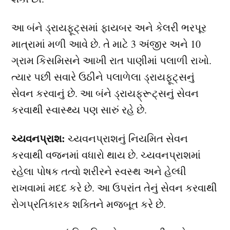
આ બંને ડ્રાયફૂટ્સમાં ફાયબર અને કેલરી ભરપૂર
માત્રામાં મળી આવે છે. તે માટે 3 અંજીર અને 10
ગ્રામ કિસમિસને આખી રાત પાણીમાં પલાળી રાખો.
ત્યાર પછી સવારે ઉઠીને પલાળેલા ડ્રાયફૂટ્સનું
સેવન કરવાનું છે. આ બંને ડ્રાયફ્રૂટ્સનું સેવન
કરવાથી સ્વાસ્થ્ય પણ સારું રહે છે.
ચ્યવનપ્રાશ:
ચ્યવનપ્રાશનું નિયમિત સેવન
કરવાથી વજનમાં વધારો થાય છે. ચ્યવનપ્રાશમાં
રહેલા પોષક તત્વો શરીરને સ્વસ્થ અને હેલ્ધી
રાખવામાં મદદ કરે છે. આ ઉપરાંત તેનું સેવન કરવાથી
રોગપ્રતિકારક શક્તિને મજબૂત કરે છે.