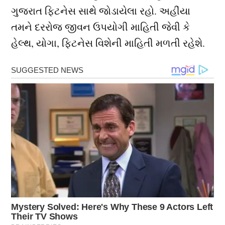
ગુજરાત ફિટનેસ સાથે જોડાયેલા રહો. અહીંયા
તમને દરરોજ જીવન ઉપયોગી માહિતી જેવી કે
હેલ્થ, યોગા, ફિટનેસ વિશેની માહિતી મળતી રહેશે.