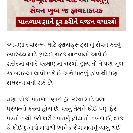
આપણા સ્વાસ્થ્ય માટે ડ્રાયફ્રૂટ્સ નું સેવન કરવું
સ્વાસ્થ્ય માટે ફાયદાકારક માનવામાં આવે છે.
શરીરમાં વઘારે પ્રમાણમાં ચરબી હોય તો તે પણ ખુબ
જ સમસ્યા લાવી શકે છે અને પાતળું હોવાથી પણ
સમસ્યા વઘી શકે છે.
ઘણા લોકો પાતળાપણાને દૂર કરવા માટે ઘણા
પ્રયત્નો કરતા હોય છે. પરંતુ તેમને કોઈ પણ ફેર
પડતો નથી. જો શરીર પાતળું હોય તો નબળાઈ, થાક
કે કોઈ દુખાવો થવાથી અનેક રોગ થવાનું ચાલુ થઈ