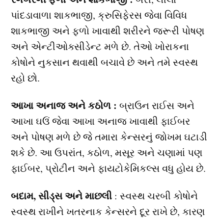
પાંદડાવાળા શાકભાજી, ક્રુસિફેરસ જેવા વિવિધ
શાકભાજી અને ફળો ખાવાથી શરીરને જરૂરી પોષણ
અને એન્ટીઓક્સીડેન્ટ મળે છે. તેઓ ખોરાકના
કોષોને નુકસાન થવાથી બચાવે છે અને તમે સ્વસ્થ
રહો છો.
આખા અનાજ અને કઠોળ :
બ્રાઉન રાઈસ અને
આખા ઘઉં જેવા આખા અનાજ ખાવાથી ફાઈબર
અને પોષણ મળે છે જે તમારા કેન્સરનું જોખમ ઘટાડી
શકે છે. આ ઉપરાંત, કઠોળ, મસૂર અને ચણામાં પણ
ફાઈબર, પ્રોટીન અને ફાયટોકેમિકલ્સ વધુ હોય છે.
બદામ, સીડ્સ અને માછલી
: સ્વસ્થ ચરબી કોષોને
સ્વસ્થ રાખીને ખતરનાક કેન્સરને દૂર રાખે છે, કારણ