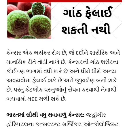
કેન્સર એક ભયંકર રોગ છે, જે દર્દીને શારીરિક અને
માનસિક રીતે તોડી નાખે છે. કેન્સરની ગાંઠ શરીરના
કોઈપણ ભાગમાં વધી શકે છે અને ધીમે ધીમે અન્ય
અવયવોમાં ફેલાઈ શકે છે અને જીવલેણ બની શકે
છે. પરંતુ કેટલીક વસ્તુઓનું સેવન કરવાથી તેનાથી
બચવામાં મદદ મળી શકે છે.
ભારતમાં સૌથી વધુ થવાવાળું કેન્સર:
જહાંગીર
હોસ્પિટલના કન્સલ્ટન્ટ સર્જિકલ ઓન્કોલોજિસ્ટ