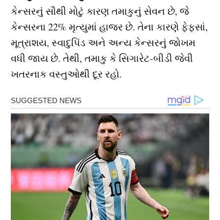
કેન્સરનું સૌથી મોટું કારણ તમાકુનું સેવન છે, જે
કેન્સરના 22% મૃત્યુમાં હાજર છે. તેના કારણે ફેફસાં,
મૂત્રાશય, સ્વાદુપિંડ અને અન્ય કેન્સરનું જોખમ
વધી જાય છે. તેથી, તમાકુ કે સિગારેટ-બીડી જેવી
ખતરનાક વસ્તુઓથી દૂર રહો.