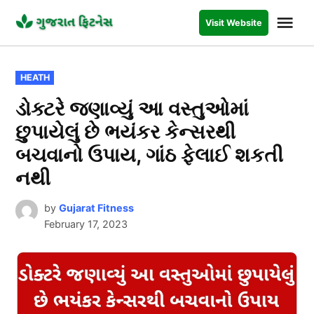
Skip
Me
Visit Website
to
GUJARAT
FITNESS
content
POSTED
HEATH
IN
ડોક્ટરે જણાવ્યું આ વસ્તુઓમાં
છુપાયેલું છે ભયંકર કેન્સરથી
બચવાનો ઉપાય, ગાંઠ ફેલાઈ શકતી
નથી
by
Gujarat Fitness
February 17, 2023