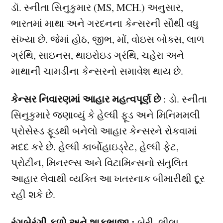
ડૉ. સ્નીતા સિનુકુમાર (MS, MCH.) અનુસાર,
ભારતમાં માથા અને ગરદનના કેન્સરની સૌથી વધુ
સંખ્યા છે. જેમાં હોઠ, જીભ, મોં, વોઇસ બોક્સ, લાળ
ગ્રંથિ, સાઇનસ, થાઇરોઇડ ગ્રંથિ, ચહેરા અને
માથાની ચામડીના કેન્સરનો સમાવેશ થાય છે.
કેન્સર નિવારણમાં આહાર મહત્વપૂર્ણ છે
: ડો. સ્નીતા
સિનુકુમારે જણાવ્યું કે હેલ્ધી ફૂડ અને મિનિમમલી
પ્રોસેસ્ડ ફૂડથી બનેલો આહાર કેન્સરને રોકવામાં
મદદ કરે છે. હેલ્ધી કાર્બોહાઇડ્રેટ, હેલ્ધી ફેટ,
પ્રોટીન, મિનરલ્સ અને વિટામિન્સનો સંતુલિત
આહાર લેવાથી વ્યક્તિ આ ખતરનાક બીમારીથી દૂર
રહી શકે છે.
રંગબેરંગી ફળો અને શાકભાજી :
બેરી, લીલા