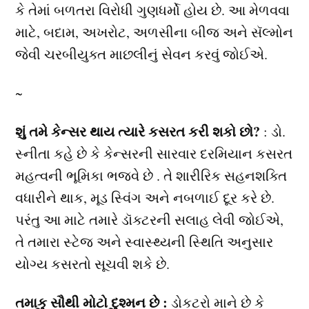
કે તેમાં બળતરા વિરોધી ગુણધર્મો હોય છે. આ મેળવવા
માટે, બદામ, અખરોટ, અળસીના બીજ અને સૅલ્મોન
જેવી ચરબીયુક્ત માછલીનું સેવન કરવું જોઈએ.
~
શું તમે કેન્સર થાય ત્યારે કસરત કરી શકો છો?
: ડો.
સ્નીતા કહે છે કે કેન્સરની સારવાર દરમિયાન કસરત
મહત્વની ભૂમિકા ભજવે છે . તે શારીરિક સહનશક્તિ
વધારીને થાક, મૂડ સ્વિંગ અને નબળાઈ દૂર કરે છે.
પરંતુ આ માટે તમારે ડૉક્ટરની સલાહ લેવી જોઈએ,
તે તમારા સ્ટેજ અને સ્વાસ્થ્યની સ્થિતિ અનુસાર
યોગ્ય કસરતો સૂચવી શકે છે.
તમાકુ સૌથી મોટો દુશ્મન છે :
ડોકટરો માને છે કે