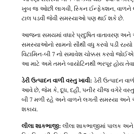
ખુબ જ ઓછી લાગવી, સ્કિન ઈન્ફેક્શન, વાળને લ
ટાલ પડવી જેવી સમસ્યાઓ પણ થઈ શકે છે.
આજના સમયમાં વધારે પ્રદુષિત વાતાવરણ અને
સમસ્યાઓનો સામનો સૌથી વધુ કરવો પડી રહ્યો છ
વિટામિન-બી 7 નો સમાવેશ ચોક્કસ કરવો જોઈએ
આ માટે અમે તમને બાયોટિનથી ભરપૂર હોય તેવા
ડેરી ઉત્પાદન વાળી વસ્તુ ખાવી:
ડેરી ઉત્પાદન વાળ
આવે છે, જેમ કે, દૂધ, દહીં, પનીર ચીજ વગેરે વ
બી 7 મળી રહે અને વાળને લગતી સમસ્યા અને 
શકાય.
લીલા શાકભાજી:
લીલા શાકભાજીમાં પાલક અને 