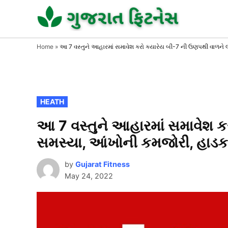
Skip
to
GUJAR
GUJARA
FITNESS
FITNE
content
Home
»
આ 7 વસ્તુને આહારમાં સમાવેશ કરો ક્યારેય બી-7 ની ઉણપથી વાળને
POSTED
HEATH
IN
આ 7 વસ્તુને આહારમાં સમાવેશ ક
સમસ્યા, આંખોની કમજોરી, હાડક
by
Gujarat Fitness
May 24, 2022