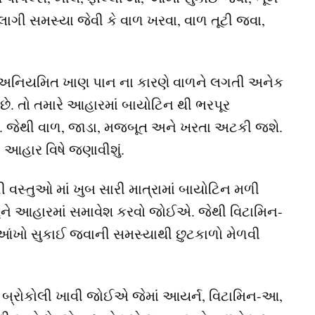
ાગી સમસ્યા જેવી કે વાળ ખરવા, વાળ તૂટી જવા,
 અનિયમિત ખાણ પાન ના કારણે વાળને લગતી અનેક
ે. તો તમારે આહારમાં બાયોટિન થી ભરપૂર
. જેથી વાળ, જાડા, મજબૂત અને ખરતા અટકી જશે.
 આહાર વિષે જણાવીશું.
ી વસ્તુઓ માં ખુબ સારી માત્રામાં બાયોટિન મળી
સ્તુને આહારમાં સમાવેશ કરવો જોઈએ. જેથી વિટામિન-
આંખો સુકાઈ જવાની સમસ્યાથી છુટકાળો મેળવી
બ્રોકોલી ખાવી જોઈએ જેમાં આયર્ન, વિટામિન-આ,