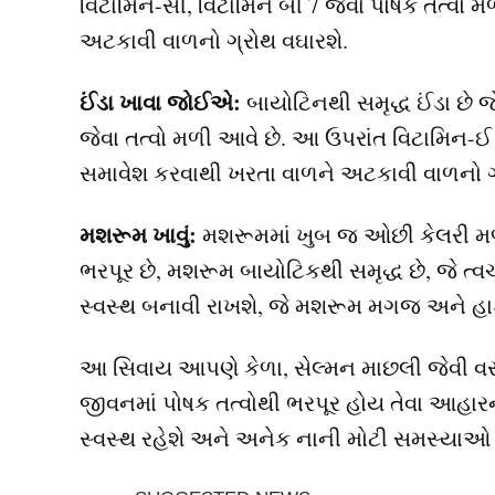
વિટામિન-સી, વિટામિન બી 7 જેવા પોષક તત્વો મળ
અટકાવી વાળનો ગ્રોથ વઘારશે.
ઈંડા ખાવા જોઈએ:
બાયોટિનથી સમૃદ્ધ ઈંડા છે જે
જેવા તત્વો મળી આવે છે. આ ઉપરાંત વિટામિન-ઈ વ
સમાવેશ કરવાથી ખરતા વાળને અટકાવી વાળનો ગ
મશરૂમ ખાવું:
મશરૂમમાં ખુબ જ ઓછી કેલરી મળ
ભરપૂર છે, મશરૂમ બાયોટિકથી સમૃદ્ધ છે, જે ત્
સ્વસ્થ બનાવી રાખશે, જે મશરૂમ મગજ અને હાડકા
આ સિવાય આપણે કેળા, સેલ્મન માછલી જેવી વ
જીવનમાં પોષક તત્વોથી ભરપૂર હોય તેવા આહાર
સ્વસ્થ રહેશે અને અનેક નાની મોટી સમસ્યાઓ મ