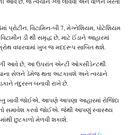
ી આવે છે, જે ત્વચાને ગ્લો લાવવા અને વાળને ખરતા
માં પ્રોટીન, વિટામિન-બી 7, મેગ્નેશિયમ, પોટેશિયમ
િટામીન ડી થી સમૃદ્ધ છે, માટે ઈંડાને આહારમાં
્રોથ વધારવામાં ખુબ જ મદદરૂપ સાબિત થશે.
ી આવે છે, આ ઉપરાંત એન્ટી ઓક્સીડેન્ટથી
વચાના સેલને ડેમેજ થતા અટકાવશે અને ત્વચાને
ને તંદુરસ્ત બનાવી રાખે છે.
સ્તુ ખાવી જોઈએ, આપણે આપણા આહારમાં રોજિંદા
નો સમાવેશ કરવો જોઈએ. જેથી આપણું સ્વાસ્થ્ય
ાંથી છુટકાળો મેળવી શકાશે.