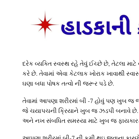
દરેક વ્યક્તિ સ્વસ્થ રહે તેવું ઈચ્છે છે, તેટલા 
કરે છે. તેવામાં એવા કેટલાક ખોરાક ખાવાથી સ્વ
ઘણા બધા પોષક તત્વો ની જરૂર પડે છે.
તેવામાં આપણા શરીરમાં બી -7 હોવું પણ ખુબ જ જ
જે ચયાપચની ક્રિયાને ખુબ જ ઝડપી બનાવે છે. તે 
અને નખ સંબધિત સમસ્યા માટે ખુબ જ ફાયકારક
આપણા શરીરમાં બી-7 ની કમી થઇ જવાના કારણે