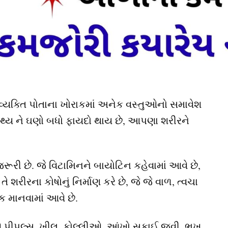
માટે વ્યક્તિ પોતાના ખોરાકમાં અનેક વસ્તુઓનો સમાવેશ
ાસ્થ્ય ને ઘણો બધો ફાયદો થાય છે, આપણા શરીરને
રૂરી છે. જે વિટામિનને બાયોટિન કહેવામાં આવે છે,
શરીરના કોષોનું નિર્માણ કરે છે, જે જે વાળ, ત્વચા
 માનવામાં આવે છે.
 પીપલ્સ, ખીલ, ફોલ્લીઓ, આંખો સુકાઈ જવી, ભૂખ