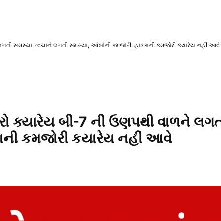
AT
T
SS
 લગતી સમસ્યા, ત્વચાને લગતી સમસ્યા, આંખોની કમજોરી, હાડકાની કમજોરી કયારેય નહીં આવે
રો ક્યારેય બી-7 ની ઉણપથી વાળને લગત
ાની કમજોરી કયારેય નહીં આવે