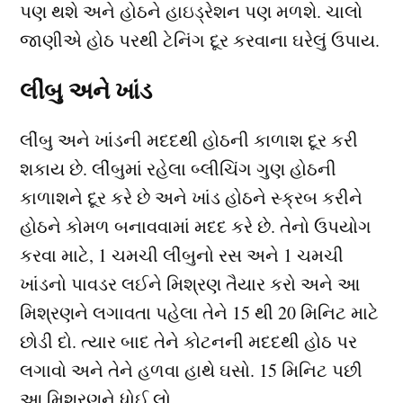
પણ થશે અને હોઠને હાઇડ્રેશન પણ મળશે. ચાલો
જાણીએ હોઠ પરથી ટેનિંગ દૂર કરવાના ઘરેલું ઉપાય.
લીંબુ અને ખાંડ
લીંબુ અને ખાંડની મદદથી હોઠની કાળાશ દૂર કરી
શકાય છે. લીંબુમાં રહેલા બ્લીચિંગ ગુણ હોઠની
કાળાશને દૂર કરે છે અને ખાંડ હોઠને સ્ક્રબ કરીને
હોઠને કોમળ બનાવવામાં મદદ કરે છે. તેનો ઉપયોગ
કરવા માટે, 1 ચમચી લીંબુનો રસ અને 1 ચમચી
ખાંડનો પાવડર લઈને મિશ્રણ તૈયાર કરો અને આ
મિશ્રણને લગાવતા પહેલા તેને 15 થી 20 મિનિટ માટે
છોડી દો. ત્યાર બાદ તેને કોટનની મદદથી હોઠ પર
લગાવો અને તેને હળવા હાથે ઘસો. 15 મિનિટ પછી
આ મિશ્રણને ધોઈ લો.