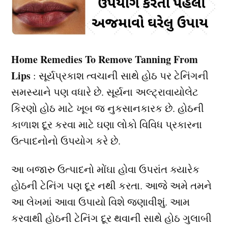
Home Remedies To Remove Tanning From
Lips
: સૂર્યપ્રકાશ ત્વચાની સાથે હોઠ પર ટેનિંગની
સમસ્યાને પણ વધારે છે. સૂર્યના અલ્ટ્રાવાયોલેટ
કિરણો હોઠ માટે ખૂબ જ નુકસાનકારક છે. હોઠની
કાળાશ દૂર કરવા માટે ઘણા લોકો વિવિધ પ્રકારના
ઉત્પાદનોનો ઉપયોગ કરે છે.
આ બજારુ ઉત્પાદનો મોંઘા હોવા ઉપરાંત ક્યારેક
હોઠની ટેનિંગ પણ દૂર નથી કરતા. આજે અમે તમને
આ લેખમાં આવા ઉપાયો વિશે જણાવીશું. આમ
કરવાથી હોઠની ટેનિંગ દૂર થવાની સાથે હોઠ ગુલાબી