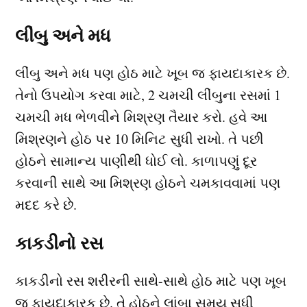
લીંબુ અને મધ
લીંબુ અને મધ પણ હોઠ માટે ખૂબ જ ફાયદાકારક છે.
તેનો ઉપયોગ કરવા માટે, 2 ચમચી લીંબુના રસમાં 1
ચમચી મધ ભેળવીને મિશ્રણ તૈયાર કરો. હવે આ
મિશ્રણને હોઠ પર 10 મિનિટ સુધી રાખો. તે પછી
હોઠને સામાન્ય પાણીથી ધોઈ લો. કાળાપણું દૂર
કરવાની સાથે આ મિશ્રણ હોઠને ચમકાવવામાં પણ
મદદ કરે છે.
કાકડીનો રસ
કાકડીનો રસ શરીરની સાથે-સાથે હોઠ માટે પણ ખૂબ
જ ફાયદાકારક છે. તે હોઠને લાંબા સમય સુધી