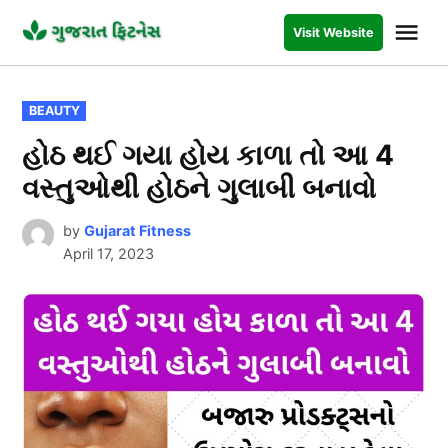
Skip
Me
Visit Website
to
GUJARAT
FITNESS
content
POSTED
BEAUTY
IN
હોઠ થઈ ગયા હોય કાળા તો આ 4
વસ્તુઓથી હોઠને ગુલાબી બનાવો
by
Gujarat Fitness
April 17, 2023