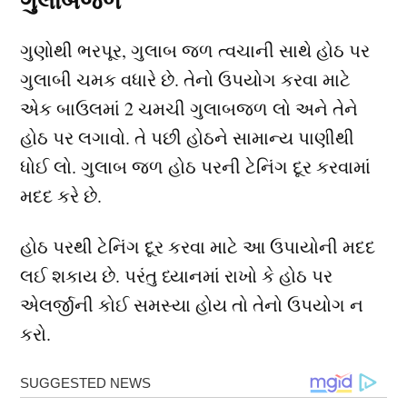
ગુલાબજળ
ગુણોથી ભરપૂર, ગુલાબ જળ ત્વચાની સાથે હોઠ પર
ગુલાબી ચમક વધારે છે. તેનો ઉપયોગ કરવા માટે
એક બાઉલમાં 2 ચમચી ગુલાબજળ લો અને તેને
હોઠ પર લગાવો. તે પછી હોઠને સામાન્ય પાણીથી
ધોઈ લો. ગુલાબ જળ હોઠ પરની ટેનિંગ દૂર કરવામાં
મદદ કરે છે.
હોઠ પરથી ટેનિંગ દૂર કરવા માટે આ ઉપાયોની મદદ
લઈ શકાય છે. પરંતુ ધ્યાનમાં રાખો કે હોઠ પર
એલર્જીની કોઈ સમસ્યા હોય તો તેનો ઉપયોગ ન
કરો.