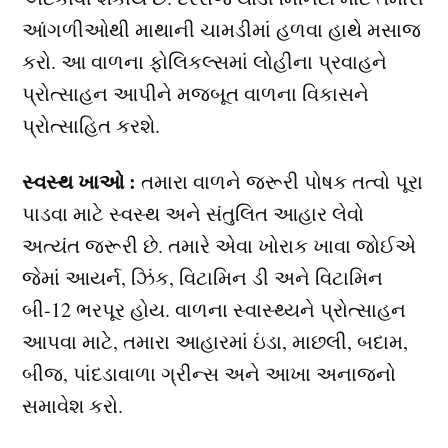
આંગળીઓથી માથાની ચામડીમાં હળવા હાથે મસાજ
કરો. આ વાળના ફોલિકલ્સમાં લોહીના પ્રવાહને
પ્રોત્સાહન આપીને મજબૂત વાળના વિકાસને
પ્રોત્સાહિત કરશે.
સ્વસ્થ ખાઓ :
તમારા વાળને જરૂરી પોષક તત્વો પૂરા
પાડવા માટે સ્વસ્થ અને સંતુલિત આહાર લેવો
અત્યંત જરૂરી છે. તમારે એવા ખોરાક ખાવા જોઈએ
જેમાં આયર્ન, ઝિંક, વિટામિન ડી અને વિટામિન
બી-12 ભરપૂર હોય. વાળના સ્વાસ્થ્યને પ્રોત્સાહન
આપવા માટે, તમારા આહારમાં ઇંડા, માછલી, બદામ,
બીજ, પાંદડાવાળા ગ્રીન્સ અને આખા અનાજનો
સમાવેશ કરો.