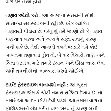
વાળ પર નરમ હોય.
તણાવ ઓછો કરો :
આ આજના સમયની સૌથી
સામાન્ય સમસ્યા બની રહી છે. દરેક વ્યક્તિ
તણાવથી પીડાય છે. પરંતુ શું તમે જાણો છો કે તણાવ
પણ વાળ ખરવા અને અકાળે સફેદ થવાનું કારણ
બની શકે છે. તેથી આગલી વખતે જ્યારે તમે કોઈ
બાબતમાં તણાવમાં હોવ તો, બે વાર વિચારો. તાણ અને
ચિંતા ઘટાડવા માટે તમારે ધ્યાન અને ઊંડા શ્વાસ લેવા
જેવી તકનીકોનો અભ્યાસ કરવો જોઈએ.
ટાઈટ હેરસ્ટાઇલ બનાવશો નહીં
: જો ચુસ્ત
હેરસ્ટાઇલ જેમ કે ચોંટી તમારો રોજિંદા દેખાવ છે, તો
તમારે આ આદત છોડી દેવી પડશે. આ તમારા વાળના
ફોલિકલ્સને બંધ કરીને વાળ ખરવાનું કારણ બની