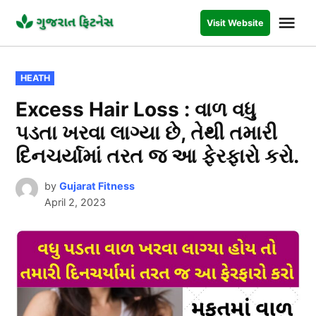
Skip
Me
Visit Website
to
GUJARAT
FITNESS
content
POSTED
HEATH
IN
Excess Hair Loss : વાળ વધુ
પડતા ખરવા લાગ્યા છે, તેથી તમારી
દિનચર્યામાં તરત જ આ ફેરફારો કરો.
by
Gujarat Fitness
April 2, 2023