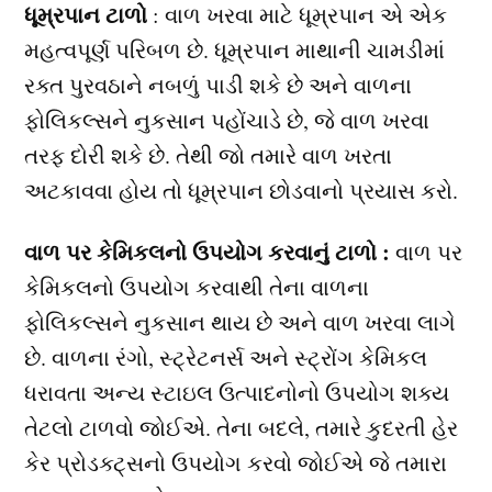
ધૂમ્રપાન ટાળો
: વાળ ખરવા માટે ધૂમ્રપાન એ એક
મહત્વપૂર્ણ પરિબળ છે. ધૂમ્રપાન માથાની ચામડીમાં
રક્ત પુરવઠાને નબળું પાડી શકે છે અને વાળના
ફોલિકલ્સને નુકસાન પહોંચાડે છે, જે વાળ ખરવા
તરફ દોરી શકે છે. તેથી જો તમારે વાળ ખરતા
અટકાવવા હોય તો ધૂમ્રપાન છોડવાનો પ્રયાસ કરો.
વાળ પર કેમિકલનો ઉપયોગ કરવાનું ટાળો :
વાળ પર
કેમિકલનો ઉપયોગ કરવાથી તેના વાળના
ફોલિકલ્સને નુકસાન થાય છે અને વાળ ખરવા લાગે
છે. વાળના રંગો, સ્ટ્રેટનર્સ અને સ્ટ્રોંગ કેમિકલ
ધરાવતા અન્ય સ્ટાઇલ ઉત્પાદનોનો ઉપયોગ શક્ય
તેટલો ટાળવો જોઈએ. તેના બદલે, તમારે કુદરતી હેર
કેર પ્રોડક્ટ્સનો ઉપયોગ કરવો જોઈએ જે તમારા