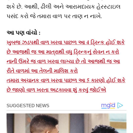
શકે છે. આથી, ઢીલી અને આરામદાયક હેરસ્ટાઇલ
પસંદ કરો જે તમારા વાળ પર તાણ ન નાખે.
આ પણ વાંચો :
ખુબજ ઝડપથી વાળ ખરવા પાછળ આ 4 ડ્રિન્ક હોઈ શકે
છે આજથી જ આ માત્રાથી વધુ ડ્રિન્કનું સેવન ન કરો
નાની ઉંમરે જ વાળ ખરવા લાગ્યા છે તો આજથી જ આ
રીતે વાળમાં આ તેલની માલિશ કરો
તમારા અચાનક વાળ ખરવા પાછળ આ 5 કારણો હોઈ શકે
છે જાણો વાળ ખરતા અટકાવવા શું કરવું જોઈએ