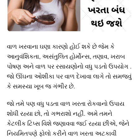
વાળ ખરવાના ઘણા કારણો હોઈ શકે છે જેમ કે
આનુવંશિકતા, અસંતુલિત હોર્મોન્સ, તણાવ, ખરાબ
પોષણ અને વાળ પર રસાયણોનો વધુ પડતો ઉપયોગ .
જો ઊંઘના ઓશીકા પર વાળ દેખાવા લાગે તો સમજવું
કે સમસ્યા ખૂબ જ ગંભીર છે.
જો તમે પણ વધુ પડતા વાળ ખરતા રોકવાનો ઉપાય
શોધી રહ્યા છો, તો ગભરાશો નહીં. અમે તમને
કેટલીક ટિપ્સ વિશે જણાવવા જઈ રહ્યા છીએ, જેને
નિયમિતપણે ફોલો કરીને વાળ ખરતા અટકાવી