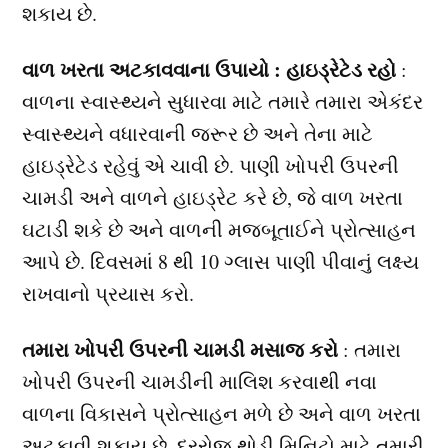
શકાય છે.
વાળ ખરતા અટકાવવાના ઉપાયો : હાઇડ્રેટેડ રહો
:
વાળના સ્વાસ્થ્યને સુધારવા માટે તમારે તમારા એકંદર
સ્વાસ્થ્યને વધારવાની જરૂર છે અને તેના માટે
હાઇડ્રેટેડ રહેવું એ ચાવી છે. પાણી ખોપરી ઉપરની
ચામડી અને વાળને હાઇડ્રેટ કરે છે, જે વાળ ખરતા
ઘટાડી શકે છે અને વાળની ​​મજબૂતાઈને પ્રોત્સાહન
આપે છે. દિવસમાં 8 થી 10 ગ્લાસ પાણી પીવાનું લક્ષ્ય
રાખવાનો પ્રયાસ કરો.
તમારા ખોપરી ઉપરની ચામડી મસાજ કરો
: તમારા
ખોપરી ઉપરની ચામડીની માલિશ કરવાથી નવા
વાળના વિકાસને પ્રોત્સાહન મળે છે અને વાળ ખરતા
અટકાવી શકાય છે. દરરોજ થોડી મિનિટો માટે તમારી