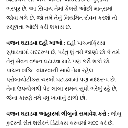
ભરપૂર છે. આ સિવાય તેમાં કેલરી ઓછી માત્રામાં
જોવા મળે છે. જો તમે તેનું નિયમિત સેવન કરશો તો
સ્થૂળતા ઓછી કરી શકાય છે.
વજન ઘટાડવા દહીં ખાઓ
: દહીં પાચનક્રિયા
સુધારવામાં મદદરૂપ છે, પરંતુ શું તમે જાણો છો કે તમે
તેનું સેવન વજન ઘટાડવા માટે પણ કરી શકો છો.
પાચન શક્તિ વધારવાની સાથે તેમાં રહેલ
પ્રોબાયોટીક્સ ચરબી ઘટાડવામાં પણ મદદરૂપ છે.
તેના ઉપયોગથી પેટ લાંબા સમય સુધી ભરેલું રહે છે,
જેના કારણે તમે વધુ ખાવાનું ટાળો છો.
વજન ઘટાડવા આહારમાં લીંબુનો સમાવેશ કરો
: લીંબુ
કુદરતી રીતે શરીરને ડિટોક્સ કરવામાં મદદ કરે છે.