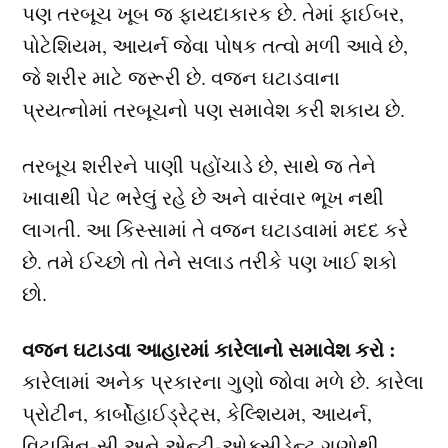
પણ તરબૂચ ખૂબ જ ફાયદાકારક છે. તેમાં ફાઈબર,
પોટેશિયમ, આયર્ન જેવા પોષક તત્વો મળી આવે છે,
જે શરીર માટે જરૂરી છે. વજન ઘટાડવાના
પ્રયત્નોમાં તરબૂચનો પણ સમાવેશ કરી શકાય છે.
તરબૂચ શરીરને પાણી પહોંચાડે છે, સાથે જ તેને
ખાવાથી પેટ ભરેલું રહે છે અને વારંવાર ભૂખ નથી
લાગતી. આ કિસ્સામાં તે વજન ઘટાડવામાં મદદ કરે
છે. તમે ઈચ્છો તો તેને સલાડ તરીકે પણ ખાઈ શકો
છો.
વજન ઘટાડવા આહારમાં કારેલાનો સમાવેશ કરો :
કારેલામાં અનેક પ્રકારના ગુણો જોવા મળે છે. કારેલા
પ્રોટીન, કાર્બોહાઈડ્રેટ્સ, કેલ્શિયમ, આયર્ન,
વિટામિન-સી અને એન્ટી-ઓક્સીડેન્ટ ગુણોથી