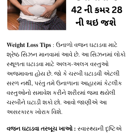
Weight Loss Tips
: ઉનાળો વજન ઘટાડવા માટે
શ્રેષ્ઠ સિઝન માનવામાં આવે છે. આ સિઝનમાં લોકો
સ્થૂળતા ઘટાડવા માટે અલગ-અલગ વસ્તુઓ
અજમાવતા હોય છે. જો કે ચરબી ઘટાડવી એટલી
સરળ નથી, પરંતુ તમે ઉનાળાના આહારમાં કેટલીક
વસ્તુઓનો સમાવેશ કરીને શરીરમાં જમા થયેલી
ચરબીને ઘટાડી શકો છો. આવો જાણીએ આ
અસરકારક ખોરાક વિશે.
વજન ઘટાડવા તરબૂચ ખાઓ :
સ્વાસ્થ્યની દૃષ્ટિએ