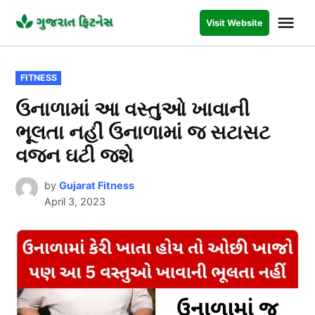
Skip
Me
Visit Website
to
GUJARAT
FITNESS
content
POSTED
FITNESS
IN
ઉનાળામાં આ વસ્તુઓ ખાવાની
ભૂલતા નહીં ઉનાળામાં જ સટાસટ
વજન ઘટી જશે
by
Gujarat Fitness
April 3, 2023