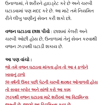
ઉનાળામાં, તે શરીરને હાઇડ્રેટ કરે છે અને ચરબી
ઘટાડવામાં પણ મદદ કરે છે. આ માટે તમે નિયમિત
રીતે લીંબુ પાણીનું સેવન કરી શકો છો.
વજન ઘટાડવા છાશ પીવો
: છાશમાં કેલરી અને
ચરબી ઓછી હોય છે, ઉનાળામાં તેનું સેવન કરવાથી
વજન ઝડપથી ઘટાડી શકાય છે.
આ પણ વાંચો :
જો તમે વજન ઘટાડવા માંગતા હોવ તો આ 4 ફળોને
ખાવાનું ટાળો
50 વર્ષની ઉંમર પછી પેટની ચરબી થરથર ઓગાળવી હોય
તો સવાર બપોર અને સાંજે કરો આ કામ
ઝડપથી વજન ઘટાડવા માટે શરીરમાં આ વિટામિન્સ
જરૂરી છે, જાણો આ વિટામિન્સ કયા છે